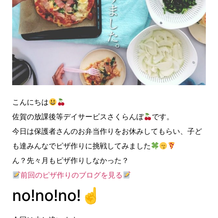
こんにちは
佐賀の放課後等デイサービスさくらんぼ
です。
今日は保護者さんのお弁当作りをお休みしてもらい、子ど
も達みんなでピザ作りに挑戦してみました
ん？先々月もピザ作りしなかった？
前回のピザ作り
のブログを
見る
no!no!no!☝️