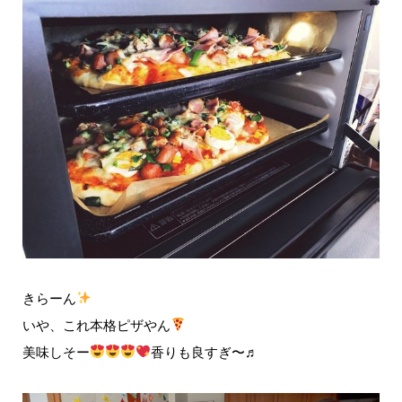
きらーん
いや、これ本格ピザやん
美味しそー
香りも良すぎ〜♬